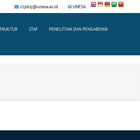
s1pbsj@unesa.ac.id
UNESA
STRUKTUR
STAF
PENELITIAN DAN PENGABDIAN