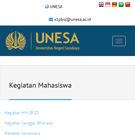
UNESA
s1pbsj@unesa.ac.id
Kegiatan Mahasiswa
Kegiatan HMJBSD
Kegiatan Sanggar Bharada
Kegiatan Jawiswara